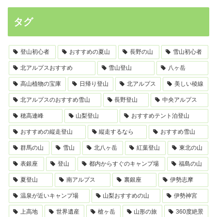
タグ
登山初心者
おすすめの夏山
長野の山
雪山初心者
北アルプスおすすめ
雪山登山
八ヶ岳
高山植物の宝庫
日帰り登山
北アルプス
美しい稜線
北アルプスのおすすめ雪山
長野登山
中央アルプス
穂高連峰
山梨登山
おすすめテント泊登山
おすすめの縦走登山
縦走するなら
おすすめ雪山
群馬の山
雪山
北八ヶ岳
紅葉登山
東北の山
表銀座
登山
都内からすぐのキャンプ場
福島の山
夏登山
南アルプス
裏銀座
伊勢志摩
温泉が近いキャンプ場
山梨おすすめの山
伊勢神宮
上高地
世界遺産
槍ヶ岳
山形の旅
360度絶景