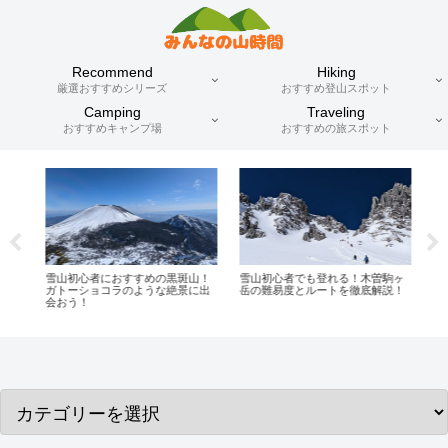
Recommend
Hiking
厳選おすすめシリーズ
おすすめ登山スポット
Camping
Traveling
おすすめキャンプ場
おすすめの旅スポット
登
雪山初心者におすすめの黒斑山！
雪山初心者でも登れる！木曽駒ヶ
夜
・
ガトーショコラのような絶景に出
岳の難易度とルートを徹底解説！
絶
会おう！
ャ