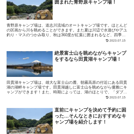
囲まれた青野原キャンプ場！
青野原キャンプ場は、道志川流域のオートキャンプ場です。ほとんど
の区画から川を眺めることができます。また夏は川辺で水遊びやアユ
釣り・マスのつかみ取り、秋は360度が紅葉に囲まれるなど、四季
折々で楽しむことができる場所となっていります！
2023.07.15
絶景富士山を眺めながらキャンプ
をするなら田貫湖キャンプ場！
田貫湖キャンプ場は、雄大な富士山の麓、朝霧高原の付近にある田貫
湖の湖畔キャンプ場です。田貫湖越しに富士山を眺めながら優雅にキ
ャンプができます！また、時期によっては、湖のほとりで、「ダブル
ダイヤモンド富士」が見られることでも有名です。
2023.07.15
直前にキャンプを決めて予約に困
った…そんなときにおすすめなキ
ャンプ場を紹介します！