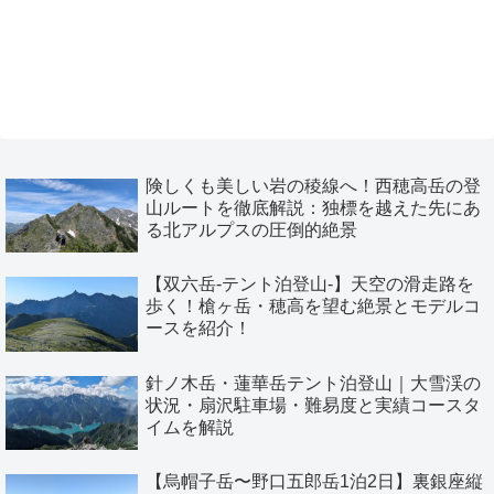
険しくも美しい岩の稜線へ！西穂高岳の登
山ルートを徹底解説：独標を越えた先にあ
る北アルプスの圧倒的絶景
【双六岳-テント泊登山-】天空の滑走路を
歩く！槍ヶ岳・穂高を望む絶景とモデルコ
ースを紹介！
針ノ木岳・蓮華岳テント泊登山｜大雪渓の
状況・扇沢駐車場・難易度と実績コースタ
イムを解説
【烏帽子岳〜野口五郎岳1泊2日】裏銀座縦