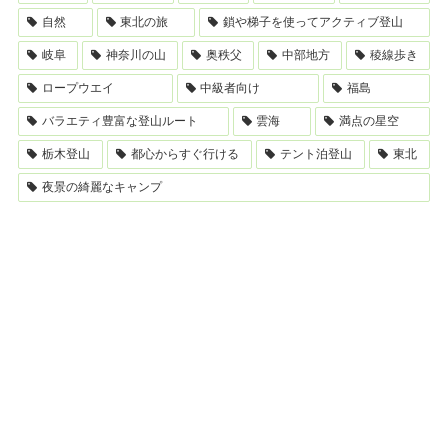
自然
東北の旅
鎖や梯子を使ってアクティブ登山
岐阜
神奈川の山
奥秩父
中部地方
稜線歩き
ロープウエイ
中級者向け
福島
バラエティ豊富な登山ルート
雲海
満点の星空
栃木登山
都心からすぐ行ける
テント泊登山
東北
夜景の綺麗なキャンプ