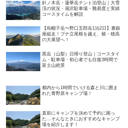
針ノ木岳・蓮華岳テント泊登山｜大雪
渓の状況・扇沢駐車場・難易度と実績
コースタイムを解説
【烏帽子岳〜野口五郎岳1泊2日】裏銀
座縦走！ブナ立尾根を越え、槍・穂高
の大展望へ！
黒岳（山梨）日帰り登山｜コースタイ
ム・駐車場・初心者でも往復3時間で
富士山絶景
都内から1時間でいける森と川に囲ま
れた青野原キャンプ場！
直前にキャンプを決めて予約に困っ
た…そんなときにおすすめなキャンプ
場を紹介します！