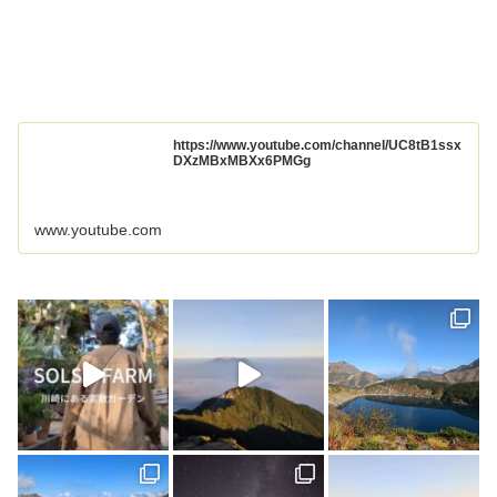
https://www.youtube.com/channel/UC8tB1ssx
DXzMBxMBXx6PMGg
www.youtube.com