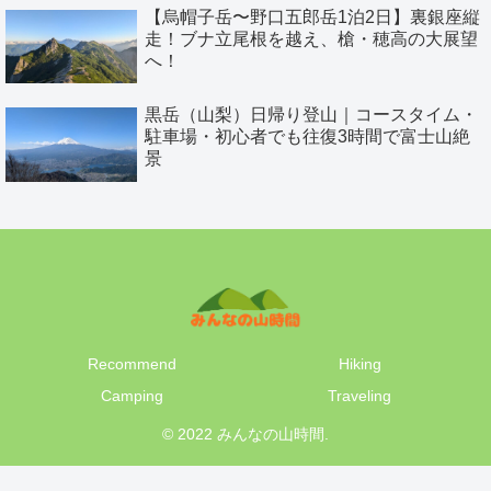
【烏帽子岳〜野口五郎岳1泊2日】裏銀座縦
走！ブナ立尾根を越え、槍・穂高の大展望
へ！
黒岳（山梨）日帰り登山｜コースタイム・
駐車場・初心者でも往復3時間で富士山絶
景
Recommend
Hiking
Camping
Traveling
© 2022 みんなの山時間.