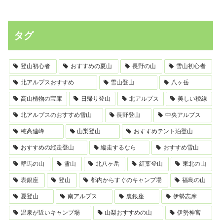
タグ
登山初心者
おすすめの夏山
長野の山
雪山初心者
北アルプスおすすめ
雪山登山
八ヶ岳
高山植物の宝庫
日帰り登山
北アルプス
美しい稜線
北アルプスのおすすめ雪山
長野登山
中央アルプス
穂高連峰
山梨登山
おすすめテント泊登山
おすすめの縦走登山
縦走するなら
おすすめ雪山
群馬の山
雪山
北八ヶ岳
紅葉登山
東北の山
表銀座
登山
都内からすぐのキャンプ場
福島の山
夏登山
南アルプス
裏銀座
伊勢志摩
温泉が近いキャンプ場
山梨おすすめの山
伊勢神宮