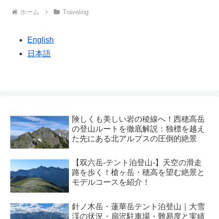
ホーム
Traveling
English
日本語
険しくも美しい岩の稜線へ！西穂高岳
の登山ルートを徹底解説：独標を越え
た先にある北アルプスの圧倒的絶景
【双六岳-テント泊登山-】天空の滑走
路を歩く！槍ヶ岳・穂高を望む絶景と
モデルコースを紹介！
針ノ木岳・蓮華岳テント泊登山｜大雪
渓の状況・扇沢駐車場・難易度と実績