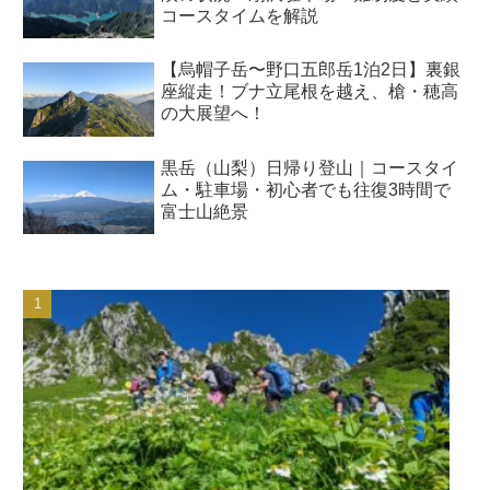
コースタイムを解説
【烏帽子岳〜野口五郎岳1泊2日】裏銀
座縦走！ブナ立尾根を越え、槍・穂高
の大展望へ！
黒岳（山梨）日帰り登山｜コースタイ
ム・駐車場・初心者でも往復3時間で
富士山絶景