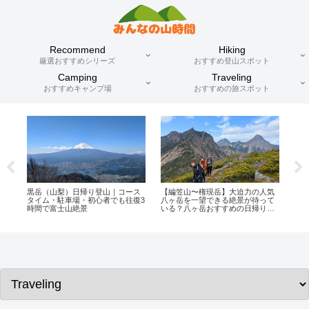
Recommend
Hiking
厳選おすすめシリーズ
おすすめ登山スポット
Camping
Traveling
おすすめキャンプ場
おすすめの旅スポット
の人気
【大菩薩嶺-山梨日帰り登山-】都
感動の絶景登山ベスト3！圧倒的な
待って
内から1時間で行ける登山初心者お
美しさと感動を味わえる山々
帰り登
すすめ！富士山の絶景眺望広が
る！