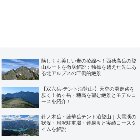
険しくも美しい岩の稜線へ！西穂高岳の登
山ルートを徹底解説：独標を越えた先にあ
る北アルプスの圧倒的絶景
【双六岳-テント泊登山-】天空の滑走路を
歩く！槍ヶ岳・穂高を望む絶景とモデルコ
ースを紹介！
針ノ木岳・蓮華岳テント泊登山｜大雪渓の
状況・扇沢駐車場・難易度と実績コースタ
イムを解説