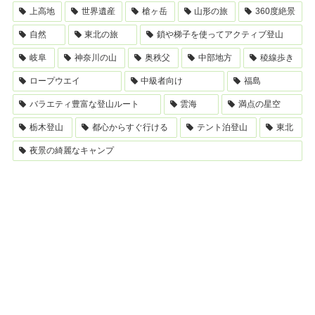
上高地
世界遺産
槍ヶ岳
山形の旅
360度絶景
自然
東北の旅
鎖や梯子を使ってアクティブ登山
岐阜
神奈川の山
奥秩父
中部地方
稜線歩き
ロープウエイ
中級者向け
福島
バラエティ豊富な登山ルート
雲海
満点の星空
栃木登山
都心からすぐ行ける
テント泊登山
東北
夜景の綺麗なキャンプ