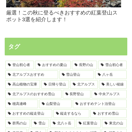
厳選！この秋に登るべきおすすめの紅葉登山ス
ポット3選を紹介します！
タグ
登山初心者
おすすめの夏山
長野の山
雪山初心者
北アルプスおすすめ
雪山登山
八ヶ岳
高山植物の宝庫
日帰り登山
北アルプス
美しい稜線
北アルプスのおすすめ雪山
長野登山
中央アルプス
穂高連峰
山梨登山
おすすめテント泊登山
おすすめの縦走登山
縦走するなら
おすすめ雪山
群馬の山
雪山
北八ヶ岳
紅葉登山
東北の山