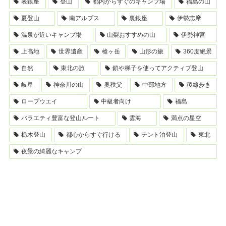
表銀座
登山
都内からすぐのキャンプ場
福島の山
夏登山
南アルプス
裏銀座
伊勢志摩
温泉が近いキャンプ場
山梨おすすめの山
伊勢神宮
上高地
世界遺産
槍ヶ岳
山形の旅
360度絶景
自然
東北の旅
鎖や梯子を使ってアクティブ登山
岐阜
神奈川の山
奥秩父
中部地方
稜線歩き
ロープウエイ
中級者向け
福島
バラエティ豊富な登山ルート
雲海
満点の星空
栃木登山
都心からすぐ行ける
テント泊登山
東北
夜景の綺麗なキャンプ