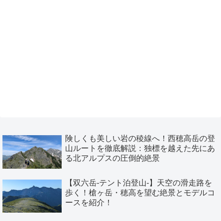
険しくも美しい岩の稜線へ！西穂高岳の登
山ルートを徹底解説：独標を越えた先にあ
る北アルプスの圧倒的絶景
【双六岳-テント泊登山-】天空の滑走路を
歩く！槍ヶ岳・穂高を望む絶景とモデルコ
ースを紹介！