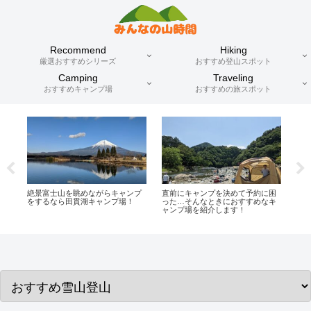
Recommend
Hiking
厳選おすすめシリーズ
おすすめ登山スポット
Camping
Traveling
おすすめキャンプ場
おすすめの旅スポット
困
【北アルプス厳選】日帰りで楽し
雪山おすすめスポット3選！感動の
【
キ
む北アルプス！常念岳・焼岳・御
白銀世界へ行きませんか！？
ヶ
嶽山・燕岳を詳しく紹介します！
出