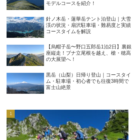
モデルコースを紹介！
針ノ木岳・蓮華岳テント泊登山｜大雪
渓の状況・扇沢駐車場・難易度と実績
コースタイムを解説
【烏帽子岳〜野口五郎岳1泊2日】裏銀
座縦走！ブナ立尾根を越え、槍・穂高
の大展望へ！
黒岳（山梨）日帰り登山｜コースタイ
ム・駐車場・初心者でも往復3時間で
富士山絶景