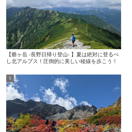
【爺ヶ岳 -長野日帰り登山- 】夏は絶対に登るべ
し北アルプス！圧倒的に美しい稜線を歩こう！