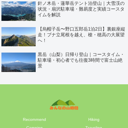
針ノ木岳・蓮華岳テント泊登山｜大雪渓の
状況・扇沢駐車場・難易度と実績コースタ
イムを解説
【烏帽子岳〜野口五郎岳1泊2日】裏銀座縦
走！ブナ立尾根を越え、槍・穂高の大展望
へ！
黒岳（山梨）日帰り登山｜コースタイム・
駐車場・初心者でも往復3時間で富士山絶
景
Recommend
Hiking
Camping
Traveling