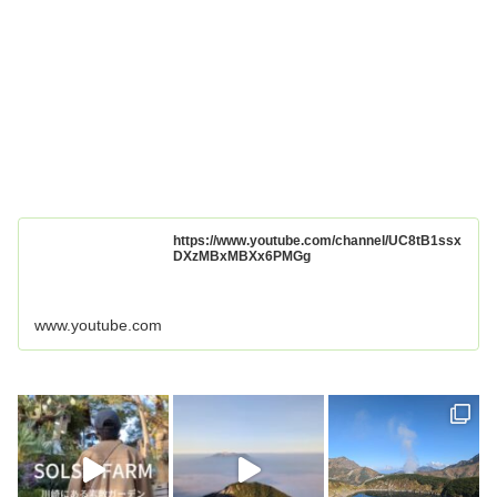
https://www.youtube.com/channel/UC8tB1ssx
DXzMBxMBXx6PMGg
www.youtube.com