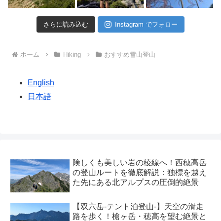
さらに読み込む
Instagram でフォロー
ホーム
Hiking
おすすめ雪山登山
English
日本語
険しくも美しい岩の稜線へ！西穂高岳
の登山ルートを徹底解説：独標を越え
た先にある北アルプスの圧倒的絶景
【双六岳-テント泊登山-】天空の滑走
路を歩く！槍ヶ岳・穂高を望む絶景と