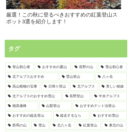
厳選！この秋に登るべきおすすめの紅葉登山ス
ポット3選を紹介します！
タグ
登山初心者
おすすめの夏山
長野の山
雪山初心者
北アルプスおすすめ
雪山登山
八ヶ岳
高山植物の宝庫
日帰り登山
北アルプス
美しい稜線
北アルプスのおすすめ雪山
長野登山
中央アルプス
穂高連峰
山梨登山
おすすめテント泊登山
おすすめの縦走登山
縦走するなら
おすすめ雪山
群馬の山
雪山
北八ヶ岳
紅葉登山
東北の山