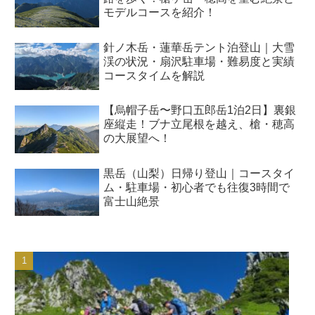
モデルコースを紹介！
針ノ木岳・蓮華岳テント泊登山｜大雪
渓の状況・扇沢駐車場・難易度と実績
コースタイムを解説
【烏帽子岳〜野口五郎岳1泊2日】裏銀
座縦走！ブナ立尾根を越え、槍・穂高
の大展望へ！
黒岳（山梨）日帰り登山｜コースタイ
ム・駐車場・初心者でも往復3時間で
富士山絶景