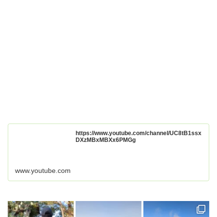
https://www.youtube.com/channel/UC8tB1ssx
DXzMBxMBXx6PMGg
www.youtube.com