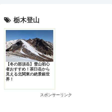
栃木登山
【冬の那須岳】雪山初心
者おすすめ！茶臼岳から
見える北関東の絶景銀世
界！
スポンサーリンク