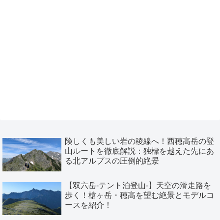
険しくも美しい岩の稜線へ！西穂高岳の登
山ルートを徹底解説：独標を越えた先にあ
る北アルプスの圧倒的絶景
【双六岳-テント泊登山-】天空の滑走路を
歩く！槍ヶ岳・穂高を望む絶景とモデルコ
ースを紹介！