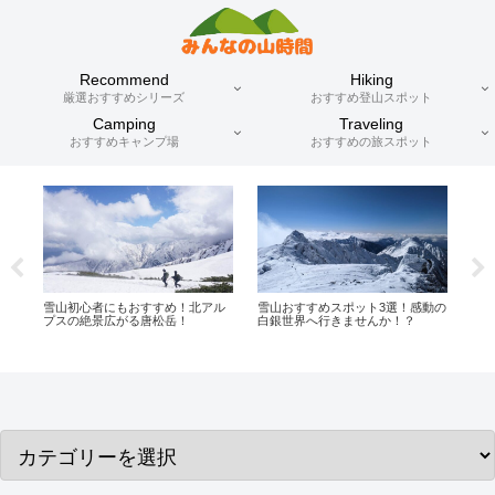
Recommend
Hiking
厳選おすすめシリーズ
おすすめ登山スポット
Camping
Traveling
おすすめキャンプ場
おすすめの旅スポット
北アル
雪山おすすめスポット3選！感動の
【御嶽山 -長野日帰り登山- 】登山
白銀世界へ行きませんか！？
初心者も登れる活火山！富士山に
次ぐ高さの独立峰山頂からの絶景
を楽しもう！