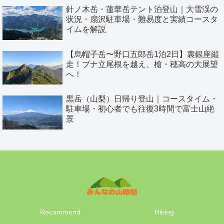
針ノ木岳・蓮華岳テント泊登山｜大雪渓の
状況・扇沢駐車場・難易度と実績コースタ
イムを解説
【烏帽子岳〜野口五郎岳1泊2日】裏銀座縦
走！ブナ立尾根を越え、槍・穂高の大展望
へ！
黒岳（山梨）日帰り登山｜コースタイム・
駐車場・初心者でも往復3時間で富士山絶
景
Recommend
Hiking