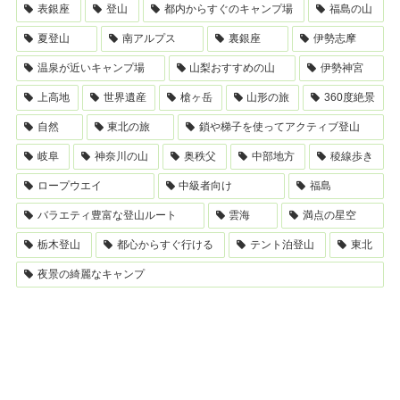
表銀座
登山
都内からすぐのキャンプ場
福島の山
夏登山
南アルプス
裏銀座
伊勢志摩
温泉が近いキャンプ場
山梨おすすめの山
伊勢神宮
上高地
世界遺産
槍ヶ岳
山形の旅
360度絶景
自然
東北の旅
鎖や梯子を使ってアクティブ登山
岐阜
神奈川の山
奥秩父
中部地方
稜線歩き
ロープウエイ
中級者向け
福島
バラエティ豊富な登山ルート
雲海
満点の星空
栃木登山
都心からすぐ行ける
テント泊登山
東北
夜景の綺麗なキャンプ