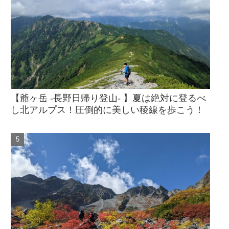
【爺ヶ岳 -長野日帰り登山- 】夏は絶対に登るべ
し北アルプス！圧倒的に美しい稜線を歩こう！