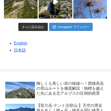
さらに読み込む
Instagram でフォロー
English
日本語
険しくも美しい岩の稜線へ！西穂高岳
の登山ルートを徹底解説：独標を越え
た先にある北アルプスの圧倒的絶景
【双六岳-テント泊登山-】天空の滑走
路を歩く！槍ヶ岳・穂高を望む絶景と