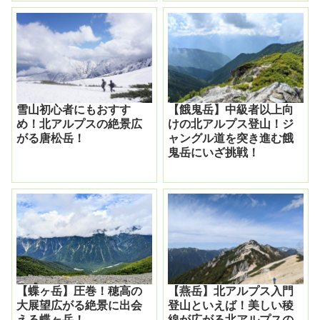
雪山初心者にもおすす
【餓鬼岳】中級者以上向
め！北アルプスの絶景広
けの北アルプス登山！ジ
がる唐松岳！
ャングル道を突き進む餓
鬼岳にいざ挑戦！
【蝶ヶ岳】圧巻！穂高の
【燕岳】北アルプス入門
大展望広がる絶景に出会
登山といえば！美しい稜
える蝶ヶ岳！
線が広がる北アルプスの