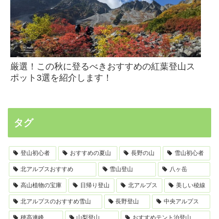
厳選！この秋に登るべきおすすめの紅葉登山ス
ポット3選を紹介します！
タグ
登山初心者
おすすめの夏山
長野の山
雪山初心者
北アルプスおすすめ
雪山登山
八ヶ岳
高山植物の宝庫
日帰り登山
北アルプス
美しい稜線
北アルプスのおすすめ雪山
長野登山
中央アルプス
穂高連峰
山梨登山
おすすめテント泊登山