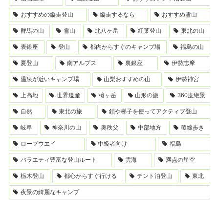
おすすめの縦走登山
縦走するなら
おすすめ雪山
群馬の山
雪山
北八ヶ岳
紅葉登山
東北の山
表銀座
登山
都内からすぐのキャンプ場
福島の山
夏登山
南アルプス
裏銀座
伊勢志摩
温泉が近いキャンプ場
山梨おすすめの山
伊勢神宮
上高地
世界遺産
槍ヶ岳
山形の旅
360度絶景
自然
東北の旅
鎖や梯子を使ってアクティブ登山
岐阜
神奈川の山
奥秩父
中部地方
稜線歩き
ロープウエイ
中級者向け
福島
バラエティ豊富な登山ルート
雲海
満点の星空
栃木登山
都心からすぐ行ける
テント泊登山
東北
夜景の綺麗なキャンプ