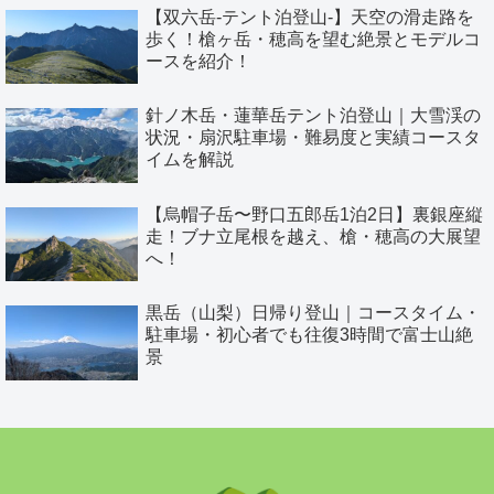
【双六岳-テント泊登山-】天空の滑走路を
歩く！槍ヶ岳・穂高を望む絶景とモデルコ
ースを紹介！
針ノ木岳・蓮華岳テント泊登山｜大雪渓の
状況・扇沢駐車場・難易度と実績コースタ
イムを解説
【烏帽子岳〜野口五郎岳1泊2日】裏銀座縦
走！ブナ立尾根を越え、槍・穂高の大展望
へ！
黒岳（山梨）日帰り登山｜コースタイム・
駐車場・初心者でも往復3時間で富士山絶
景