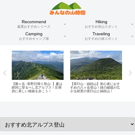
Recommend
Hiking
厳選おすすめシリーズ
おすすめ登山スポット
Camping
Traveling
おすすめキャンプ場
おすすめの旅スポット
す
【上高地〜涸沢カール〜奥穂高
雪山初心者にもおすすめ！北アル
雪
広
へ】日本一の紅葉が広がる涸沢カ
プスの絶景広がる唐松岳！
都
ール！そしてモルゲンロートで赤
く燃える穂高連峰！