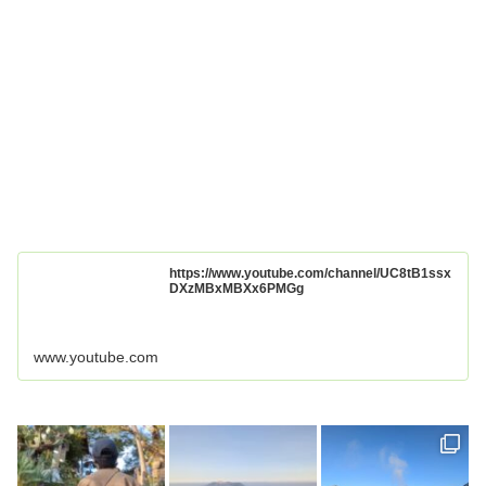
https://www.youtube.com/channel/UC8tB1ssx
DXzMBxMBXx6PMGg
www.youtube.com