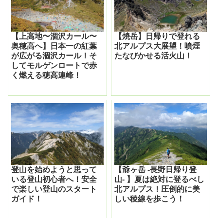
【上高地〜涸沢カール〜
【焼岳】日帰りで登れる
奥穂高へ】日本一の紅葉
北アルプス大展望！噴煙
が広がる涸沢カール！そ
たなびかせる活火山！
してモルゲンロートで赤
く燃える穂高連峰！
登山を始めようと思って
【爺ヶ岳 -長野日帰り登
いる登山初心者へ！安全
山- 】夏は絶対に登るべし
で楽しい登山のスタート
北アルプス！圧倒的に美
ガイド！
しい稜線を歩こう！