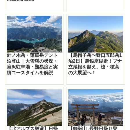
針ノ木岳・蓮華岳テント
【烏帽子岳〜野口五郎岳1
泊登山｜大雪渓の状況・
泊2日】裏銀座縦走！ブナ
扇沢駐車場・難易度と実
立尾根を越え、槍・穂高
績コースタイムを解説
の大展望へ！
【北アルプス厳選】日帰
【御嶽山 -長野日帰り登