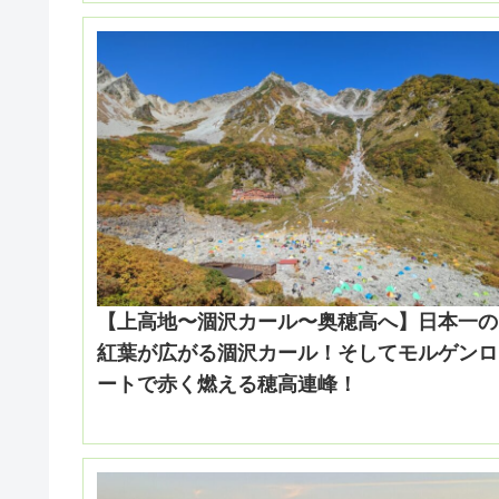
【上高地〜涸沢カール〜奥穂高へ】日本一の
紅葉が広がる涸沢カール！そしてモルゲンロ
ートで赤く燃える穂高連峰！