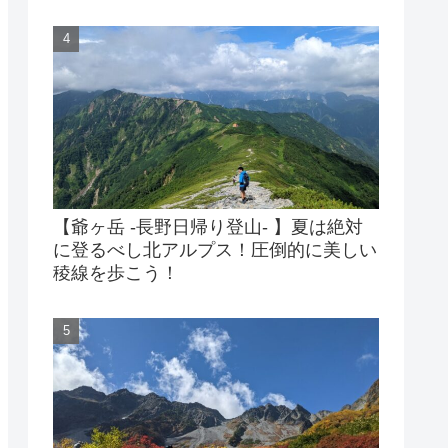
【爺ヶ岳 -長野日帰り登山- 】夏は絶対
に登るべし北アルプス！圧倒的に美しい
稜線を歩こう！