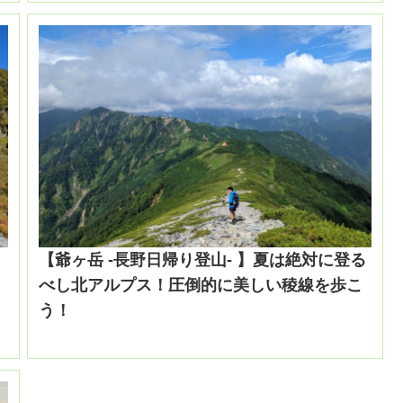
【爺ヶ岳 -長野日帰り登山- 】夏は絶対に登る
べし北アルプス！圧倒的に美しい稜線を歩こ
う！