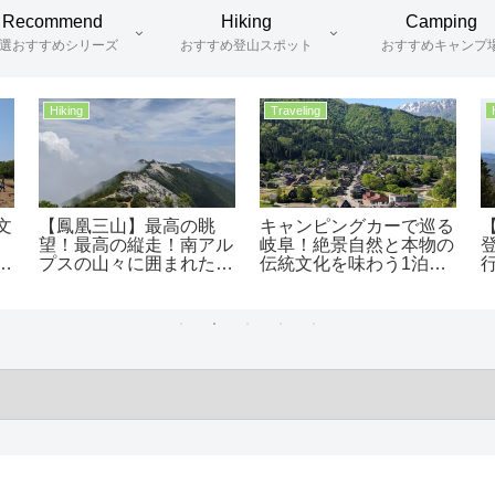
Recommend
Hiking
Camping
選おすすめシリーズ
おすすめ登山スポット
おすすめキャンプ
Hiking
おすすめ北アルプス登山
け
【千畳敷カール】登山初
険しくも美しい岩の稜線
光
心者にもおすすめ！この
へ！西穂高岳の登山ルー
！
夏は長野にある標高
トを徹底解説：独標を越
2,612mの絶景「高山植
えた先にある北アルプス
物の宝庫」を満喫しよ
の圧倒的絶景
う！