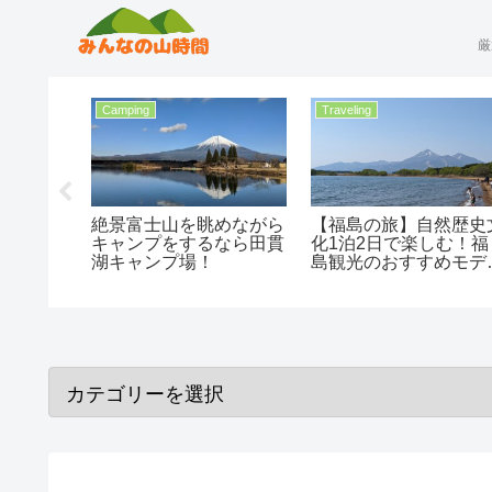
厳
Hiking
Traveling
梨日帰り
雪山初心者にもおすすめ
【山形の旅】ここに行
1時間で
谷川岳！美しい稜線と
ば間違いなし！山形観
者おすす
360度パノラマ広がる！
のモデルコースを紹介
景眺望広