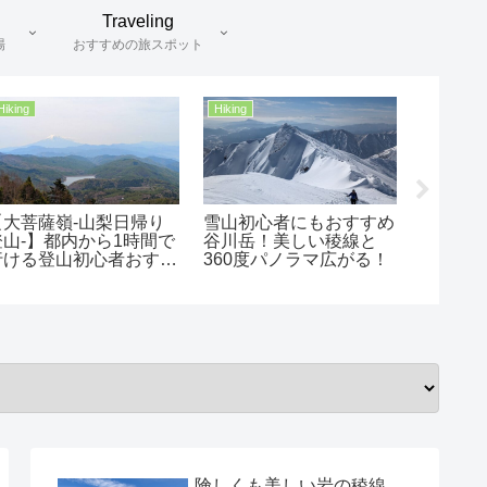
Traveling
場
おすすめの旅スポット
Hiking
Hiking
Hiking
【木曽駒ヶ岳 -長野日帰
【上高地】冬の上高地で
厳選！
り登山- 】夏山といえ
銀世界を満喫！登山初心
おすす
ば！高山植物の宝箱「千
者でも安心の雪山トレッ
ット3
畳敷カール」と規格外ス
キング！
ケールの展望を満喫！初
心者もロープウェイで
楽々アクセス！
険しくも美しい岩の稜線