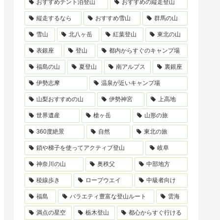
おすすめテント泊登山
おすすめの縦走登山
縦走するなら
おすすめ雪山
群馬の山
雪山
北八ヶ岳
紅葉登山
東北の山
表銀座
登山
都内からすぐのキャンプ場
福島の山
夏登山
南アルプス
裏銀座
伊勢志摩
温泉が近いキャンプ場
山梨おすすめの山
伊勢神宮
上高地
世界遺産
槍ヶ岳
山形の旅
360度絶景
自然
東北の旅
鎖や梯子を使ってアクティブ登山
岐阜
神奈川の山
奥秩父
中部地方
稜線歩き
ロープウエイ
中級者向け
福島
バラエティ豊富な登山ルート
雲海
満点の星空
栃木登山
都心からすぐ行ける