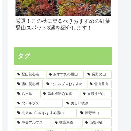
厳選！この秋に登るべきおすすめの紅葉
登山スポット3選を紹介します！
タグ
登山初心者
おすすめの夏山
長野の山
雪山初心者
北アルプスおすすめ
雪山登山
八ヶ岳
高山植物の宝庫
日帰り登山
北アルプス
美しい稜線
北アルプスのおすすめ雪山
長野登山
中央アルプス
穂高連峰
山梨登山