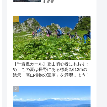
山絶景
【千畳敷カール】登山初心者にもおすす
め！この夏は長野にある標高2,612mの
絶景「高山植物の宝庫」を満喫しよう！